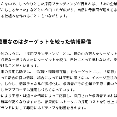
そんな中で、しっかりとした採用ブランディングが行えれば、「あの企
CONT
がおもしろかった」などという口コミが広がり、自然に母集団が増える
まる仕組みを作れることにもつながります。
NEWS
SIT
重要なのはターゲットを絞った情報発信
上述のように、「採用ブランディング」とは、世の中の万人をターゲッ
て必要な一握りの人材にターゲットを絞り、自社にとって譲れない点、
続けることだといえます。
従来の採用活動では、「就職・転職顕在層」をターゲットにし、「応募
とって都合の良い情報、場合によっては実態に即さない、イメージ重視
た。しかし、情報チャネルが多様化し、求職者がその企業で実際に働い
うしたアプローチは通用しづらくなっています。
なにより実態とは違った情報によって応募し、採用された求職者であれ
の確率が高くなりますから、結果的にはトータルの採用コストを引き上
ブランドに対して非常にネガティブな影響を与えます。