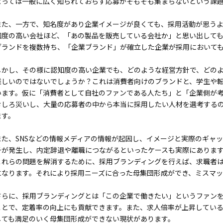
よっては一般に広く知られておらず応募がそもそも集まらないという課
また、一方で、知名度があり企業イメージが良くても、採用活動が思う
知度の高い会社ほど、「あの製品を販売している会社か」と思い出して
ブランドを複数持ち、「企業ブランド」が確立した企業が採用において
TOP
しかし、その様に認知度の高い企業でも、どのような経営方針で、どの
COM
難しいのではないでしょうか？これは消費者向けのブランドと、学生や
います。仮に「消費者として自社のファンである人たち」と「企業側が
むしろ災いし、大量の応募者の中から本当に採用したい人材を選考する
SERV
ます。
また、SNSなどの情報メディアの情報が起因し、イメージと実際のギャ
EXPE
チが発生し、内定辞退や離職につながるといったケースも実際にありま
これらの問題を解消するために、採用ブランディングを行えば、求職者
RECR
になります。それにより採用ニーズに合った母集団形成ができ、ミスマ
さらに、採用ブランディングとは「この企業で働きたい」というファン
COL
ことで、定着率の向上にも貢献できます。また、求人倍率が上昇してい
しても満足のいく母集団形成ができない現状があります。