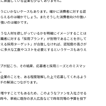
題に直面している企業も少なくありません。
ようにいかないケースもあります。確かに消費者に対する認
もらえるのは確かでしょう。またそうした消費者向けの強い
も強いのは確かです。
ような人材を欲しがっているかを明確にイメージすることは
PANY
転職者に対する「採用ブランド」が別物であることを示して
考える採用ターゲット」が合致しなければ、認知度の高さが
のに多大な工数やコストを必要とするというケースもありえ
ICE
ップが起こり、その結果、応募者と採用ニーズとのミスマッ
RT
す。
は企業のことを、ある程度理解した上で応募してくれるよう
UIT
ッチの解消につながります。
を増やすことでもあるため、このようなファンを入社させる
UMN
る昨今、単純に既存の求人広告などで昨年同等の予算を投下