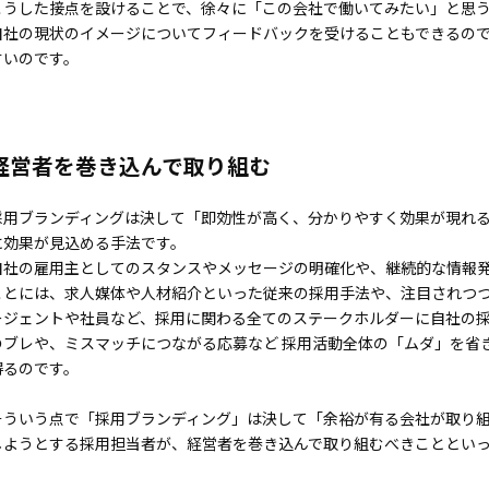
こうした接点を設けることで、徐々に「この会社で働いてみたい」と思
自社の現状のイメージについてフィードバックを受けることもできるの
すいのです。
経営者を巻き込んで取り組む
採用ブランディングは決して「即効性が高く、分かりやすく効果が現れ
に効果が見込める手法です。
自社の雇用主としてのスタンスやメッセージの明確化や、継続的な情報
ことには、求人媒体や人材紹介といった従来の採用手法や、注目されつ
ージェントや社員など、採用に関わる全てのステークホルダーに自社の
のブレや、ミスマッチにつながる応募など 採用活動全体の「ムダ」を省
得るのです。
そういう点で「採用ブランディング」は決して「余裕が有る会社が取り組
しようとする採用担当者が、経営者を巻き込んで取り組むべきこととい