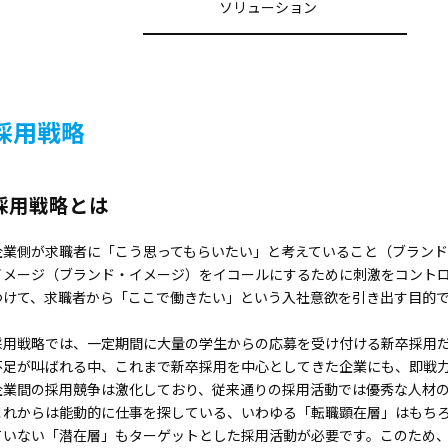
ソリューション
採用戦略
採用戦略とは
企業側が求職者に「こう思ってもらいたい」と考えていること（ブランド
イメージ（ブランド・イメージ）をイコールにするために刺激をコント
つけて、求職者から「ここで働きたい」という入社意欲を引き出す目的
採用戦略では、一定期間に大量の学生からの応募を受け付ける新卒採用
不足が叫ばれる中、これまで新卒採用を中心としてきた企業にも、即戦
企業間の採用競争は激化しており、従来通りの採用活動では優秀な人材
これからは能動的に仕事を探している、いわゆる「転職顕在層」はもち
ていない「潜在層」もターゲットとした採用活動が必要です。このため