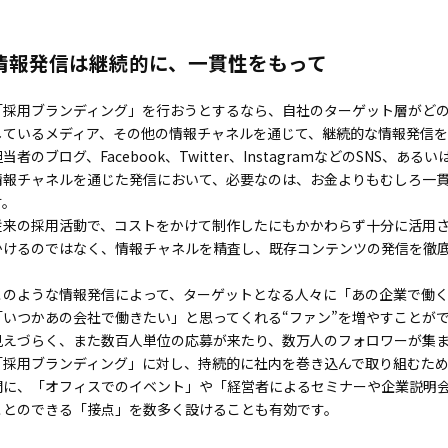
情報発信は継続的に、一貫性をもって
「採用ブランディング」を行おうとするなら、自社のターゲット層がど
しているメディア、その他の情報チャネルを通じて、継続的な情報発信を
担当者のブログ、Facebook、Twitter、InstagramなどのSN
情報チャネルを通じた発信において、必要なのは、お金よりもむしろ一
す。
従来の採用活動で、コストをかけて制作したにもかかわらず十分に活用
かけるのではなく、情報チャネルを精査し、既存コンテンツの発信を徹
このような情報発信によって、ターゲットとなる人々に「あの企業で働
「いつかあの会社で働きたい」と思ってくれる“ファン”を増やすことが
見えづらく、また数百人単位の応募が来たり、数万人のフォロワーが集
「採用ブランディング」に対し、持続的に社内を巻き込んで取り組むた
間に、「オフィスでのイベント」や「経営者によるセミナーや企業説明
ことのできる「接点」を数多く設けることも有効です。