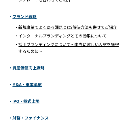
RECRUIT
COLUMN
ブランド戦略
新規事業でよくある課題とは?解決方法も併せてご紹介
CONTACT
インターナルブランディングとその効果について
採用ブランディングについて～本当に欲しい人材を獲得
するために～
NEWS
SITEMAP
資産価値向上戦略
M&A・事業承継
IPO・株式上場
財務・ファイナンス