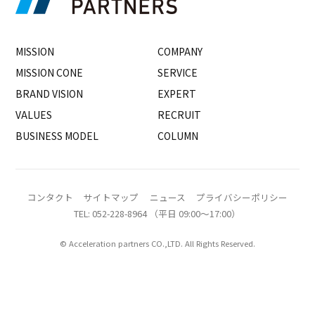
MISSION
COMPANY
MISSION CONE
SERVICE
BRAND VISION
EXPERT
VALUES
RECRUIT
BUSINESS MODEL
COLUMN
コンタクト
サイトマップ
ニュース
プライバシーポリシー
TEL: 052-228-8964 （平日 09:00〜17:00）
© Acceleration partners CO.,LTD. All Rights Reserved.