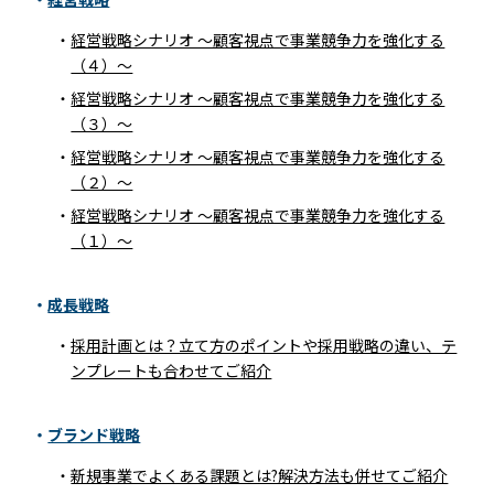
経営戦略シナリオ ～顧客視点で事業競争力を強化する
（４）～
経営戦略シナリオ ～顧客視点で事業競争力を強化する
（３）～
経営戦略シナリオ ～顧客視点で事業競争力を強化する
（２）～
経営戦略シナリオ ～顧客視点で事業競争力を強化する
TOP
（１）～
COMPANY
成長戦略
SERVICE
採用計画とは？立て方のポイントや採用戦略の違い、テ
ンプレートも合わせてご紹介
EXPERT
ブランド戦略
RECRUIT
新規事業でよくある課題とは?解決方法も併せてご紹介
COLUMN